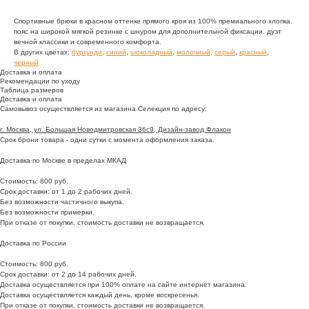
Спортивные брюки в красном оттенке прямого кроя из 100% премиального хлопка.
пояс на широкой мягкой резинке с шнуром для дополнительной фиксации. дуэт
вечной классики и современного комфорта.
В других цветах:
бургунди
,
синий
,
шоколадный
,
молочный
,
серый
,
красный
,
черный
Доставка и оплата
Рекомендации по уходу
Таблица размеров
Доставка и оплата
Самовывоз осуществляется из магазина Селекция по адресу:
г. Москва, ул. Большая Новодмитровская 36с9, Дизайн-завод Флакон
Срок брони товара - одни сутки с момента оформления заказа.
Доставка по Москве в пределах МКАД
Стоимость: 800 руб.
Срок доставки: от 1 до 2 рабочих дней.
Без возможности частичного выкупа.
Без возможности примерки.
При отказе от покупки, стоимость доставки не возвращается.
Доставка по России
Стоимость: 800 руб.
Срок доставки: от 2 до 14 рабочих дней.
Доставка осуществляется при 100% оплате на сайте интернет магазина.
Доставка осуществляется каждый день, кроме воскресенья.
При отказе от покупки, стоимость доставки не возвращается.