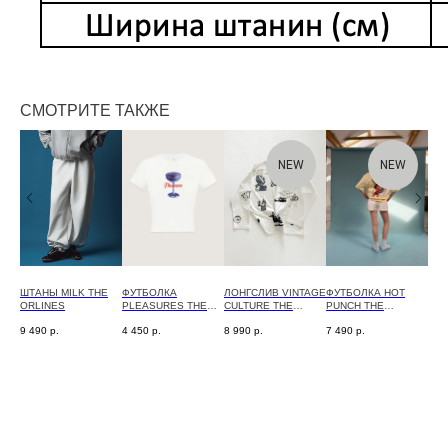
СМОТРИТЕ ТАКЖЕ
NEW
NEW
NER
ШТАНЫ MILK THE
ФУТБОЛКА
ЛОНГСЛИВ VINTAGE
ФУТБОЛКА HOT
ФУТ
ORLINES
PLEASURES THE
CULTURE THE
PUNCH THE
MIL
ORLINES
ORLINES
ORLINES
9 490
р.
4 450
р.
8 990
р.
7 490
р.
5 9