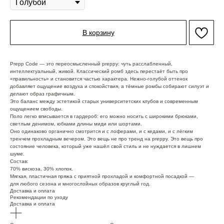
В корзину
Prepp Code — это переосмысленный preppy: чуть расслабленный,
интеллектуальный, живой. Классический ромб здесь перестаёт быть про
«правильность» и становится частью характера. Нежно-голубой оттенок
добавляет ощущение воздуха и спокойствия, а тёмные ромбы собирают силуэт и
делают образ графичным.
Это баланс между эстетикой старых университетских клубов и современным
ощущением свободы.
Поло легко вписывается в гардероб: его можно носить с широкими брюками,
светлым денимом, юбками длины миди или шортами.
Оно одинаково органично смотрится и с лоферами, и с кедами, и с лёгким
тренчем прохладным вечером. Это вещь не про тренд на preppy. Это вещь про
состояние человека, который уже нашёл свой стиль и не нуждается в лишнем
шуме.
Состав:
70% вискоза, 30% хлопок.
Мягкая, пластичная пряжа с приятной прохладой и комфортной посадкой —
для любого сезона и многослойных образов круглый год.
Доставка и оплата
Рекомендации по уходу
Доставка и оплата