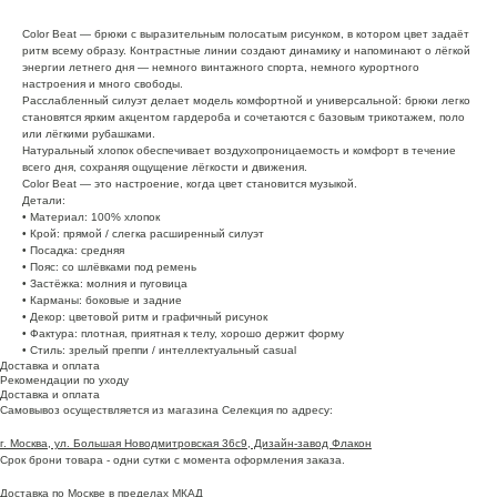
Color Beat — брюки с выразительным полосатым рисунком, в котором цвет задаёт
ритм всему образу. Контрастные линии создают динамику и напоминают о лёгкой
энергии летнего дня — немного винтажного спорта, немного курортного
настроения и много свободы.
Расслабленный силуэт делает модель комфортной и универсальной: брюки легко
становятся ярким акцентом гардероба и сочетаются с базовым трикотажем, поло
или лёгкими рубашками.
Натуральный хлопок обеспечивает воздухопроницаемость и комфорт в течение
всего дня, сохраняя ощущение лёгкости и движения.
Color Beat — это настроение, когда цвет становится музыкой.
Детали:
• Материал: 100% хлопок
• Крой: прямой / слегка расширенный силуэт
• Посадка: средняя
• Пояс: со шлёвками под ремень
• Застёжка: молния и пуговица
• Карманы: боковые и задние
• Декор: цветовой ритм и графичный рисунок
• Фактура: плотная, приятная к телу, хорошо держит форму
• Стиль: зрелый преппи / интеллектуальный casual
Доставка и оплата
Рекомендации по уходу
Доставка и оплата
Самовывоз осуществляется из магазина Селекция по адресу:
г. Москва, ул. Большая Новодмитровская 36с9, Дизайн-завод Флакон
Срок брони товара - одни сутки с момента оформления заказа.
Доставка по Москве в пределах МКАД