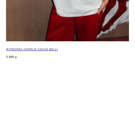
ФУТБОЛКА CHARLIE СASUS BELLI
АНО
5 990
р.
14 