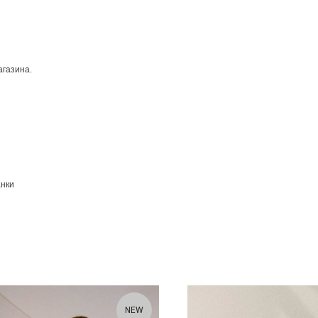
агазина.
анки
NEW