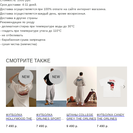
Стоимость: 1000 руб.
Срок доставки: 4-11 дней.
Доставка осуществляется при 100% оплате на сайте интернет магазина.
Доставка осуществляется каждый день, кроме воскресенья.
Доставка в другие страны
Рекомендации по уходу
- деликатная стирка при температуре воды до 30°C
- гладить при температуре утюга до 110°C
- не отбеливать
- барабанная сушка запрещена
- сухая чистка (химчистка)
СМОТРИТЕ ТАКЖЕ
NEW
NEW
ФУТБОЛКА
ФУТБОЛКА
ШТАНЫ COLLEGE
ФУТБОЛКА CANDY
ЗИП
NES
HOLLYWOOD THE
ORLINES SPORT
GREY THE ORLINES
THE ORLINES
MEL
ORLINES
BLACK THE
ORL
7 490
р.
7 490
р.
9 490
р.
7 490
р.
13 
ORLINES