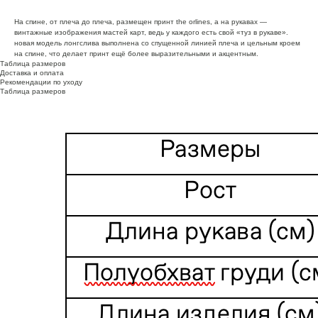
На спине, от плеча до плеча, размещен принт the orlines, а на рукавах —
винтажные изображения мастей карт, ведь у каждого есть свой «туз в рукаве».
новая модель лонгслива выполнена со спущенной линией плеча и цельным кроем
на спине, что делает принт ещё более выразительными и акцентным.
Таблица размеров
Доставка и оплата
Рекомендации по уходу
Таблица размеров