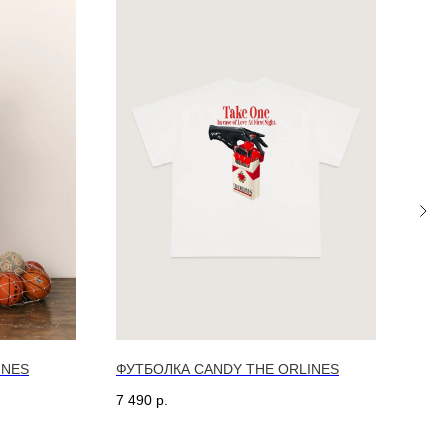
INES
ФУТБОЛКА CANDY THE ORLINES
АНО
ORL
7 490
р.
16 4