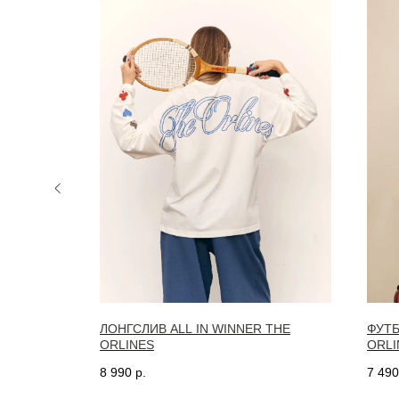
E ORLINES
ЛОНГСЛИВ ALL IN WINNER THE
ФУТБ
ORLINES
ORLI
8 990
р.
7 490