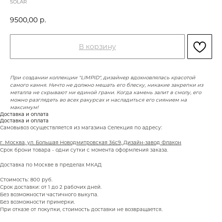
SOLAR
9500,00
р.
В корзину
При создании коллекции "LIMPID", дизайнер вдохновлялась красотой
самого камня. Ничто не должно мешать его блеску, никакие закрепки из
металла не скрывают ни единой грани. Когда камень залит в смолу, его
можно разглядеть во всех ракурсах и насладиться его сиянием на
максимум!
Доставка и оплата
Доставка и оплата
Самовывоз осуществляется из магазина Селекция по адресу:
г. Москва, ул. Большая Новодмитровская 36с9, Дизайн-завод Флакон
Срок брони товара - одни сутки с момента оформления заказа.
Доставка по Москве в пределах МКАД
Стоимость: 800 руб.
Срок доставки: от 1 до 2 рабочих дней.
Без возможности частичного выкупа.
Без возможности примерки.
При отказе от покупки, стоимость доставки не возвращается.