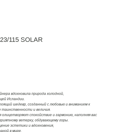
23/115 SOLAR
айнера вдохновила природа холодной,
щей Исландии.
тоящий шедевр, созданный с любовью и вниманием к
 таинственности и величия.
я олицетворяют спокойствие и гармонию, наполняя вас
приятному ветерку, обдувающему горы.
щение эстетики и вдохновения,
аной в мире.