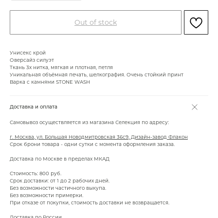
Out of stock
Унисекс крой
Оверсайз силуэт
Ткань 3х нитка, мягкая и плотная, петля
Уникальная объёмная печать, шелкография. Очень стойкий принт
Варка с камнями STONE WASH
Доставка и оплата
Самовывоз осуществляется из магазина Селекция по адресу:
г. Москва, ул. Большая Новодмитровская 36с9, Дизайн-завод Флакон
Срок брони товара - одни сутки с момента оформления заказа.
Доставка по Москве в пределах МКАД
Стоимость: 800 руб.
Срок доставки: от 1 до 2 рабочих дней.
Без возможности частичного выкупа.
Без возможности примерки.
При отказе от покупки, стоимость доставки не возвращается.
Доставка по России