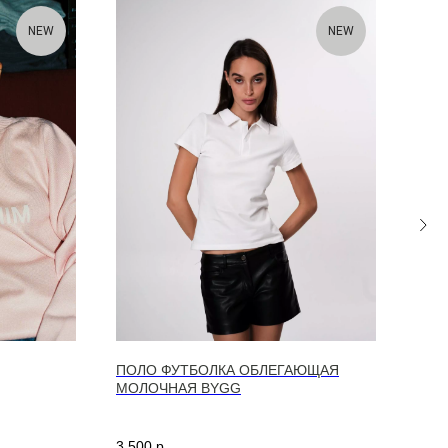
NEW
NEW
ПОЛО ФУТБОЛКА ОБЛЕГАЮЩАЯ
АНО
МОЛОЧНАЯ BYGG
ORL
3 500
р.
16 4