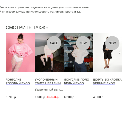
*ни в коем случае не гладить и не водить утюгом по нанесению
* ни в коем случае не использовать усилители цвета и т.д
СМОТРИТЕ ТАКЖЕ
SALE
NEW
NEW
ЛОНГСЛИВ
УКОРОЧЕННЫЙ
ЛОНГСЛИВ ПОЛО
ШОРТЫ ИЗ ХЛОПКА
РУ
РОЗОВЫЙ BYGG
СВИТЕР EBASHIM
БЕЛЫЙ BYGG
ЧЕРНЫЕ BYGG
ОБ
WHITE BYGG
БЕЛ
Укороченный свитер
BY
выполнен из хлопка,
5 700
р.
6 500
р.
11 500
р.
6 500
р.
4 000
р.
5 0
который идеально
подойдет для весны
и лето за счет
легкости вязки.