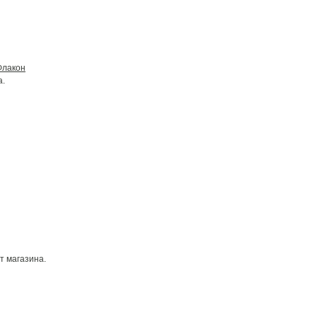
Флакон
а.
т магазина.