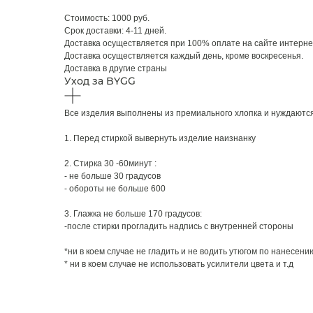
Стоимость: 1000 руб.
Срок доставки: 4-11 дней.
Доставка осуществляется при 100% оплате на сайте интерне
Доставка осуществляется каждый день, кроме воскресенья.
Доставка в другие страны
Уход за BYGG
Все изделия выполнены из премиального хлопка и нуждаются
1. Перед стиркой вывернуть изделие наизнанку
2. Стирка 30 -60минут :
- не больше 30 градусов
- обороты не больше 600
3. Глажка не больше 170 градусов:
-после стирки прогладить надпись с внутренней стороны
*ни в коем случае не гладить и не водить утюгом по нанесени
* ни в коем случае не использовать усилители цвета и т.д