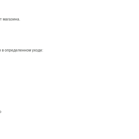
т магазина.
 в определенном уходе:
ю