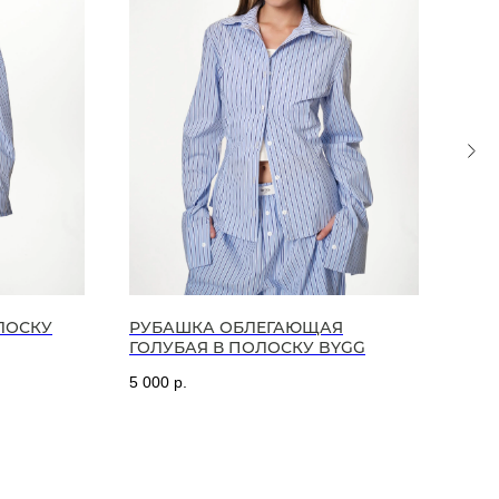
ЛОСКУ
РУБАШКА ОБЛEГАЮЩАЯ
ПЛА
ГОЛУБАЯ В ПОЛОСКУ BYGG
BY 
5 000
р.
7 99