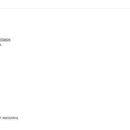
Флакон
а.
т магазина.